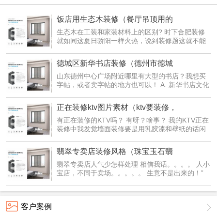
饭店用生态木装修（餐厅吊顶用的
生态木在工装和家装材料上的区别? 时下合肥装修
就如同这夏日骄阳一样火热，说到装修题这就不能
不涉及到...
德城区新华书店装修（德州市德城
山东德州中心广场附近哪里有大型的书店？我想买
字帖，或者卖字帖的地方也可以！ A. 新华书店文化
山东省...
正在装修ktv图片素材（ktv要装修，
有正在装修的KTV吗？ 有呀？啥事？ 我的KTV正在
装修中我发觉墙面装修要是用乳胶漆和壁纸的话闲
得很俗气，...
翡翠专卖店装修风格（珠宝玉石翡
翡翠专卖店人气少怎样处理 相信我话。。。。 人小
宝店，不同于卖场。。。。。 生意不是出来的！”
搞活动...
客户案例