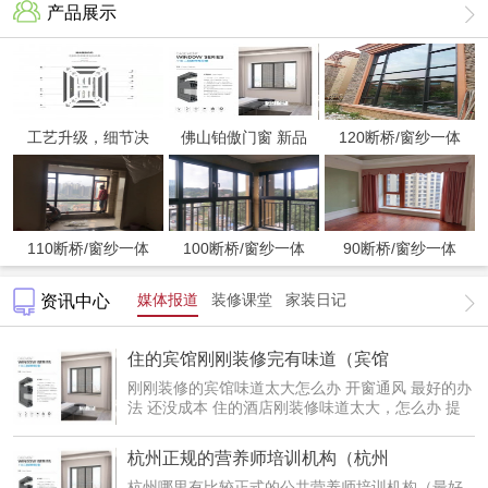
产品展示
工艺升级，细节决
佛山铂傲门窗 新品
120断桥/窗纱一体
110断桥/窗纱一体
100断桥/窗纱一体
90断桥/窗纱一体
媒体报道
装修课堂
家装日记
资讯中心
住的宾馆刚刚装修完有味道（宾馆
刚刚装修的宾馆味道太大怎么办 开窗通风 最好的办
法 还没成本 住的酒店刚装修味道太大，怎么办 提
出换房...
杭州正规的营养师培训机构（杭州
杭州哪里有比较正式的公共营养师培训机构（最好